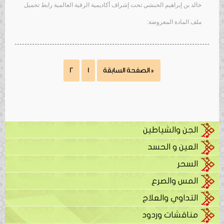
خالد بن إبراهيم الحبشي تحت إشراف أكاديمية الرقية العالمية رابط تحميل
ملف المادة المعروضة:
« الصفحة السابقة
1
2
الجن والشياطين
العين و الحسد
السحر
المس والصرع
التداوي والعلاج
مناقشات وردود