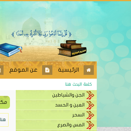
الرئيسية
عن الموقع
الجن والشياطين
مكت
العين و الحسد
السحر
هنا
المس والصرع