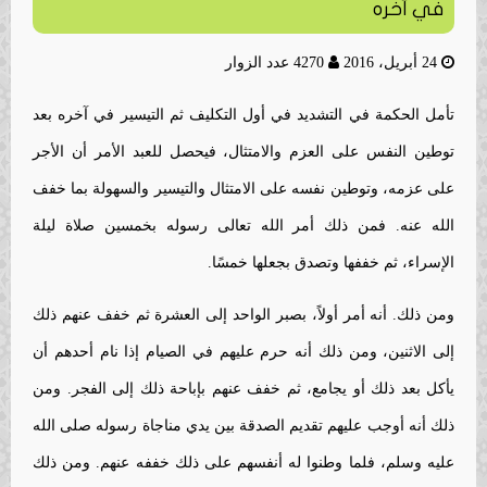
في آخره
24 أبريل، 2016
4270 عدد الزوار
تأمل الحكمة في التشديد في أول التكليف ثم التيسير في آخره بعد
توطين النفس على العزم والامتثال، فيحصل للعبد الأمر أن الأجر
على عزمه، وتوطين نفسه على الامتثال والتيسير والسهولة بما خفف
الله عنه. فمن ذلك أمر الله تعالى رسوله بخمسين صلاة ليلة
الإسراء، ثم خففها وتصدق بجعلها خمسًا.
ومن ذلك. أنه أمر أولاً، بصبر الواحد إلى العشرة ثم خفف عنهم ذلك
إلى الاثنين، ومن ذلك أنه حرم عليهم في الصيام إذا نام أحدهم أن
يأكل بعد ذلك أو يجامع، ثم خفف عنهم بإباحة ذلك إلى الفجر. ومن
ذلك أنه أوجب عليهم تقديم الصدقة بين يدي مناجاة رسوله صلى الله
عليه وسلم، فلما وطنوا له أنفسهم على ذلك خففه عنهم. ومن ذلك