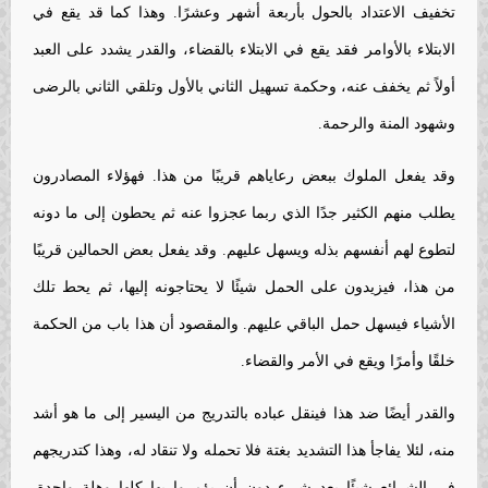
تخفيف الاعتداد بالحول بأربعة أشهر وعشرًا. وهذا كما قد يقع في
الابتلاء بالأوامر فقد يقع في الابتلاء بالقضاء، والقدر يشدد على العبد
أولاً ثم يخفف عنه، وحكمة تسهيل الثاني بالأول وتلقي الثاني بالرضى
وشهود المنة والرحمة.
وقد يفعل الملوك ببعض رعاياهم قريبًا من هذا. فهؤلاء المصادرون
يطلب منهم الكثير جدًا الذي ربما عجزوا عنه ثم يحطون إلى ما دونه
لتطوع لهم أنفسهم بذله ويسهل عليهم. وقد يفعل بعض الحمالين قريبًا
من هذا، فيزيدون على الحمل شيئًا لا يحتاجونه إليها، ثم يحط تلك
الأشياء فيسهل حمل الباقي عليهم. والمقصود أن هذا باب من الحكمة
خلقًا وأمرًا ويقع في الأمر والقضاء.
والقدر أيضًا ضد هذا فينقل عباده بالتدريج من اليسير إلى ما هو أشد
منه، لئلا يفاجأ هذا التشديد بغتة فلا تحمله ولا تنقاد له، وهذا كتدريجهم
في الشرائع شيئًا بعد شيء دون أن يؤمروا بها كلها وهلة واحدة.