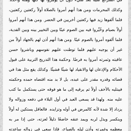
وكذلك المحرمات ومن هذا أنهم أمروا بالصلاة أولاً ركعتين ركعتين،
فلما ألفوها زيد فيها ركعتين أخريين في الحضر. ومن هذا أنهم أمروا
أولاً بصيام وخُيِّروا فيه بين الصوم عينًا وبين التخيير بينه وبين الفدية،
فلما ألفوه أمروا بالصوم عينًا. ومن هذا أنهم أذن لهم بالجهاد أولاً من
غير أن يوجبه عليهم فلما توطنت عليهم نفوسهم وباشروا حسن
عاقبته وثمرته أمروا به فرضًا. وحكمة هذا التدريج التربية على قبول
الأحكام والإذعان لها والانقياد لها شيئًا فشيئًا. وكذلك يقع مثل هذا في
قضائه وقدره مقدر على عبده، بل لا بد منه اقتضاه حمده وحكمته
فيبتليه بالأخف أولاً ثم يرقيه إلى ما هو فوقه حتى يستكمل ما كتب
عليه منه. ولهذا قد يسعى العبد في أول البلاء في دفعه وزواله ولا
يزداد إلا شدة لأنه كالمرض في أوله وتزايده. فالعاقل يستكين له أولاً
وينكسر ويذل لربه ويمد عنقه خاضعًا ذليلاً لعزته، حتى إذا مر به
معظمه وغمرته وأذن ليله بالصباح، فإذا سعى في زواله ساعدته