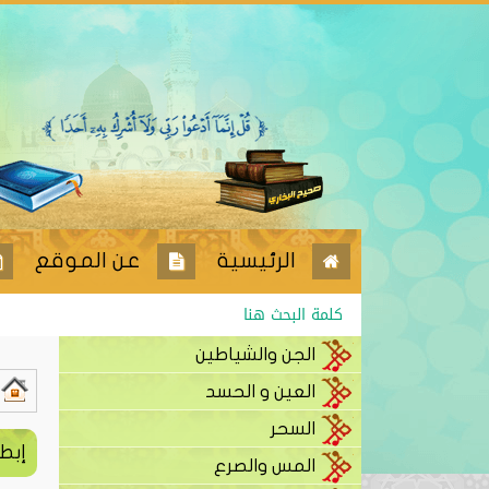
الرئيسية
عن الموقع
الجن والشياطين
العين و الحسد
السحر
إبط
المس والصرع