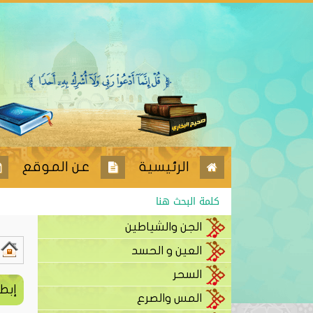
الرئيسية
عن الموقع
الجن والشياطين
العين و الحسد
السحر
إبطا
المس والصرع