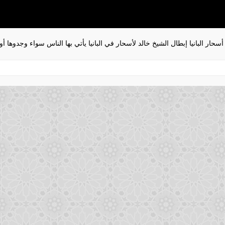
أسحار البانيا إبطال الشيخ خالد لأسحار في البانيا يأتي بها الناس سواء وجدوها أ