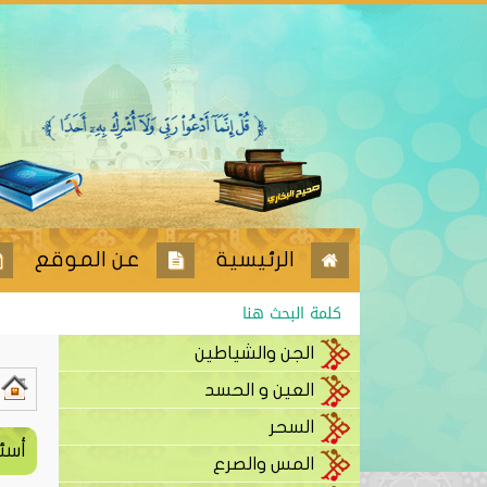
الرئيسية
عن الموقع
الجن والشياطين
العين و الحسد
السحر
أسئل
المس والصرع