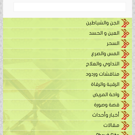
الجن والشياطين
العين و الحسد
السحر
المس والصرع
التداوي والعلاج
مناقشات وردود
الرقية والرقاة
واحة المريض
قصة وصورة
أخبار وأحداث
مقالات