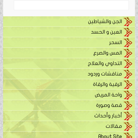
الجن والشياطين
العين و الحسد
السحر
المس والصرع
التداوي والعلاج
مناقشات وردود
الرقية والرقاة
واحة المريض
قصة وصورة
أخبار وأحداث
مقالات
About Site