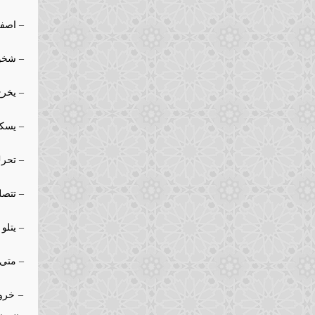
– اصفر
– شخوص
– يخرج
– يسكت
– تحرك
– تتص
– يتلو
– متى 
– خروج