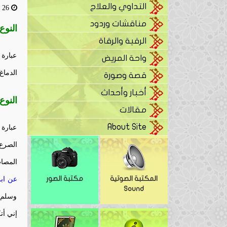
التداوي والعلاج
26 مايو، 2016
مناقشات وردود
النوع
الرقية والرقاة
عبارة 
واحة المريض
الدماغ
قصة وصورة
أخبار وأحداث
النوع
مقالات
About Site
عبارة 
الصرع
المصاب
المكتبة الصوتية
مكتبة الصور
عن ابن
Sound
وسلم 
إني أت