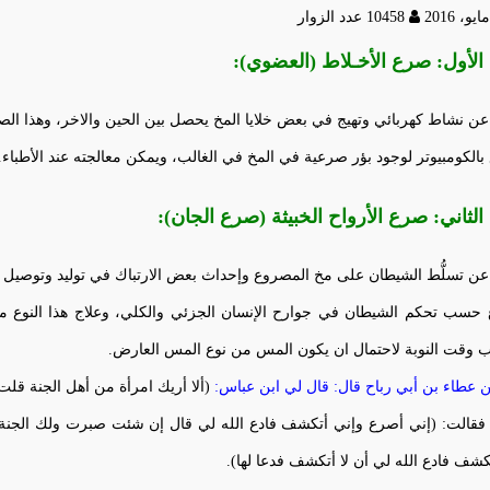
10458 عدد الزوار
 الأول: صرع الأخـلاط (العضوي):
عن نشاط كهربائي وتهيج في بعض خلايا المخ يحصل بين الحين والاخر، وهذا ا
 بالكومبيوتر لوجود بؤر صرعية في المخ في الغالب، ويمكن معالجته عند الأطباء.
 الثاني: صرع الأرواح الخبيثة (صرع الجان):
عن تسلُّط الشيطان على مخ المصروع وإحداث بعض الارتباك في توليد وتوصيل 
 حسب تحكم الشيطان في جوارح الإنسان الجزئي والكلي، وعلاج هذا النوع م
 وقت النوبة لاحتمال ان يكون المس من نوع المس العارض.
 عطاء بن أبي رباح قال: قال لي ابن عباس:
(ألا أريك امرأة من أهل الجنة قلت 
فقالت: (إني أصرع وإني أتكشف فادع الله لي قال إن شئت صبرت ولك الجنة 
كشف فادع الله لي أن لا أتكشف فدعا لها).