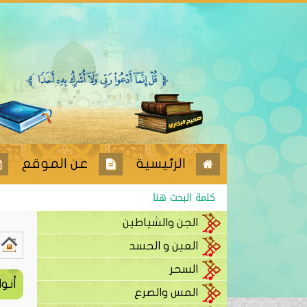
الرئيسية
عن الموقع
الجن والشياطين
العين و الحسد
السحر
أنوا
المس والصرع