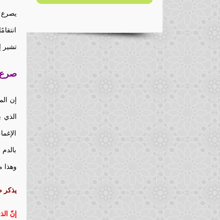
يصرع إ
انتقام
تشير إ
صرع 
إن الم
الذي ب
الإغما
بالدم 
وهذا م
يذكر 
إنّ ال