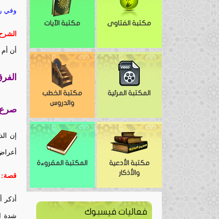
وفي رو
مكتبة الفتاوى
مكتبة الآيات
الشرح
أن أم 
الفرق
المكتبة المرئية
مكتبة الخطب
والدروس
صرع ا
إن ال
أعراض 
مكتبة الأدعية
المكتبة المقروءة
والأذكار
قصة:
أذكر أ
فعاليات فيسبوك
شدة ال