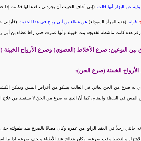
اية عن البزار أنها قالت:
(إني أخاف الخبيث أن يجردني ، فدعا لها فكانت إذا خشي
:
قوله:
(هذه المرأة السوداء)
عن عطاء بن أبي رباح في هذا الحديث
(فأراني ح
زفر هذه كانت ماشطة لخديجة بنت خويلد وأنها عمرت حتى رآها عطاء بن أبي ربا
 بين النوعين: صرع الأخلاط (العضوي) وصرع الأرواح الخبيثة (ا
لأرواح الخبيثة (صرع الجن):
ذي به صرع من الجن يعاني في الغالب يشكو من أعراض المس ويمكن الكشف 
المس في اليقظة والمنام، كما أنّ الذي به صرع من الجنّ لا يستفيد من علاج ال
نه جائني رجلاً في العقد الرابع من عمره وكان مصابًا بالصرع منذ طفولته حتى
اهتزاز والتخبط وقت صرعه، وكان يتعالج عند الأطباء ويخف صرعه إذا ما است