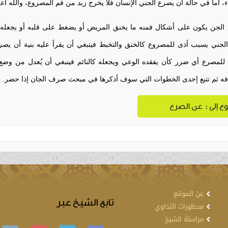
ء، أما في حالة أن يصرع الجني الإنسان فلا يخرج زبد من فم المصروع، والله أعل
لجن يكون على أشكال فمنه ما يخنق المريض أو يضغط على قلبه أو يجعله يتخ
جني يسبب أذى للمصروع كالخنق والتخبط فينبغي أن يقرأ عليه بنية أن يصرف
للمصرع أي ضرر كأن يفقده الوعي ويجعله كالنائم فينبغي أن يُعدل من وضع
فه ثم تتبع إحدى الخطوات التي سوف أذكرها في مبحث صرف الجان إذا حضر.
وع إلى : عن الصرع
عن الموقع
تابع الشيخ عبر
محظورات التداوي
مراسلة الشيخ