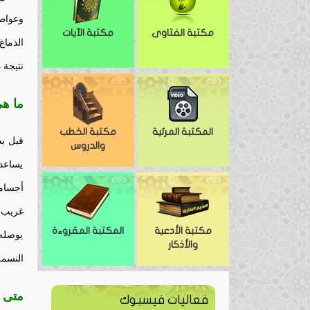
وعواطف
مكتبة الفتاوى
مكتبة الآيات
الدماغ
نتيجة 
ما هي النسمة (a
المكتبة المرئية
مكتبة الخطب
قبل ب
والدروس
يساعد
أجسام
غريب 
مكتبة الأدعية
المكتبة المقروءة
يوصله 
والأذكار
النسمة
متى 
فعاليات فيسبوك