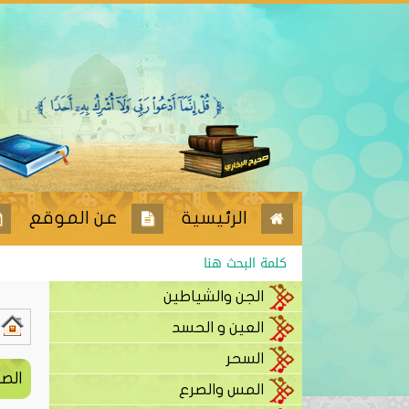
الرئيسية
عن الموقع
الجن والشياطين
العين و الحسد
السحر
الص
المس والصرع