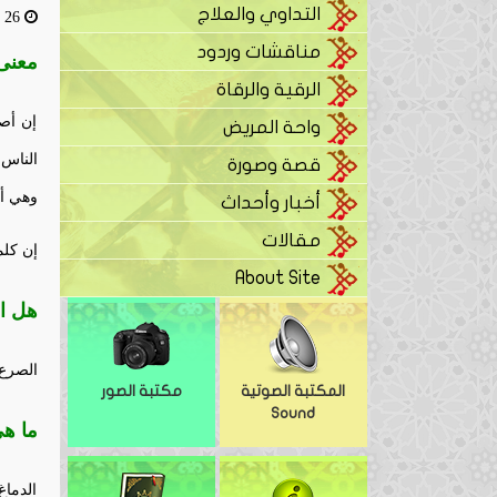
التداوي والعلاج
26 مايو، 2016
مناقشات وردود
معنى
الرقية والرقاة
إن أصل
واحة المريض
الناس
قصة وصورة
وهي أس
أخبار وأحداث
مقالات
إن كلم
About Site
هل ا
الصرع 
المكتبة الصوتية
مكتبة الصور
Sound
ما هي
الدماغ