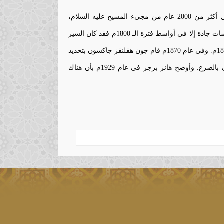
إن الصرع من أقدم اضطرابات الدماغ التي عرفها الإنسان. فقد ورد ذكر الصرع قبل أكثر من 2000 عام من مجيء المسيح عليه السلام،
وهنالك إشارات لذلك في النصوص الإغريقية القديمة وفي الإنجيل. ولم تكن هناك دراسات جادة إلا في أواسط فترة الـ 1800م فقد كان السير
تشارلز لوكوك أول من أوجد المسكنات التي ساعدت على التحكم بالنوبات في عام 1857م. وفي عام 1870م قام جون هقلنقز جاكسون بتحديد
الطبقة الخارجية للدماغ، أي القشرة الخارجية للدماغ وعرّفها بأنها ذلك الجزء المعني بالصرع. وأوضح هانز برجز في عام 1929م بأن هناك