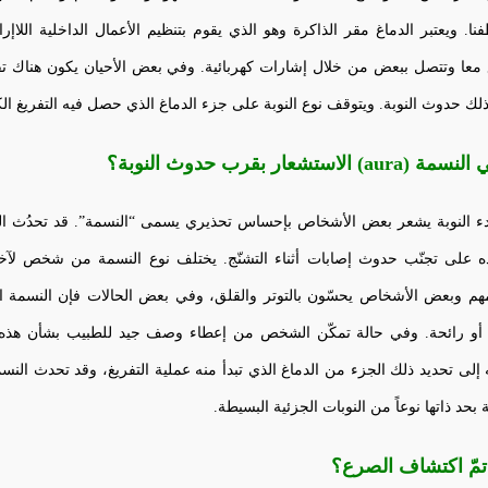
نا. ويعتبر الدماغ مقر الذاكرة وهو الذي يقوم بتنظيم الأعمال الداخلية اللا
 معا وتتصل ببعض من خلال إشارات كهربائية. وفي بعض الأحيان يكون هناك تف
ذلك حدوث النوبة. ويتوقف نوع النوبة على جزء الدماغ الذي حصل فيه التفريغ الك
aur) الاستشعار بقرب حدوث النوبة؟
دء النوبة يشعر بعض الأشخاص بإحساس تحذيري يسمى “النسمة”. قد تحدُث ال
ه على تجنّب حدوث إصابات أثناء التشنّج. يختلف نوع النسمة من شخص لآ
هم وبعض الأشخاص يحسّون بالتوتر والقلق، وفي بعض الحالات فإن النسمة
أو رائحة. وفي حالة تمكّن الشخص من إعطاء وصف جيد للطبيب بشأن هذه ا
إلى تحديد ذلك الجزء من الدماغ الذي تبدأ منه عملية التفريغ، وقد تحدث النس
 بحد ذاتها نوعاً من النوبات الجزئية البسيطة.
تمّ اكتشاف الصرع؟