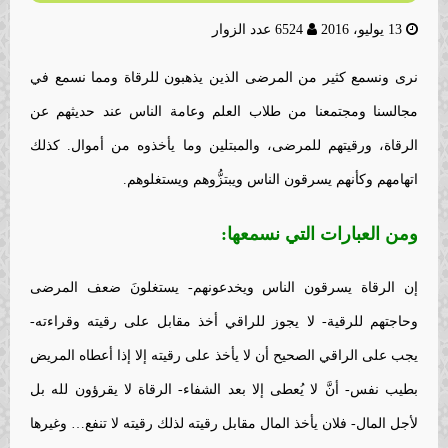
13 يوليو، 2016
6524 عدد الزوار
نرى ونسمع كثير من المرضى الذين يذهبون للرقاة ومما نسمع في
مجالسنا ومجتمعنا من طلاب العلم وعامة الناس عند حديثهم عن
الرقاة، ورقيتهم للمرضى، والمبتلين وما يأخذوه من أموال. كذلك
اتهامهم وكأنهم يسرقون الناس ويبتزُّوهم ويستغلوهم.
ومن العبارات التي نسمعها:
إن الرقاة يسرقون الناس ويخدعونهم- يستغلونَ ضعف المرضى
وحاجتهم للرقية- لا يجوز للراقي أخذ مقابل على رقيته وقراءته-
يجب على الراقي الصحيح أن لا يأخذ على رقيته إلا إذا أعطاه المريض
بطيب نفس- أنَّ لا يُعطى إلا بعد الشفاء- الرقاة لا يقرؤون لله بل
لأجل المال- فلان يأخذ المال مقابل رقيته لذلك رقيته لا تنفع… وغيرها