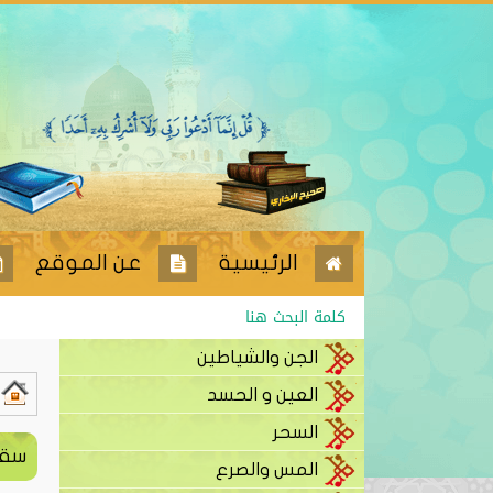
الرئيسية
عن الموقع
الجن والشياطين
العين و الحسد
السحر
سقو
المس والصرع