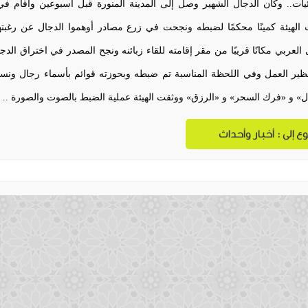
يات.. وكان الدجال الشهير وصل إلى المدينة المنورة قبل أسبوعين وأقام ف
الهيئة كمينًا محكمًا لضبطه ونجحت في زرع مصادر أوهموا الدجال عن رغبت
 العربي مكانًا قريبًا من مقر إقامته للقاء زبائنه ونجح المصدر في اختراق ا
ظير العمل وفي اللحظة المناسبة تم ضبطه وبحوزته قوائم بأسماء رجال ونسا
ل» و «فرك السحر» و «الرزق» ووثقت الهيئة عملية الضبط بالصوت والصورة ..
ع إلى : أخبار وأحداث