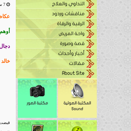
التداوي والعلاج
7 سبتمبر، 2016
مناقشات وردود
عكاظ: (الجمعة 11/ 
الرقية والرقاة
أوهم
واحة المريض
قصة وصورة
دجال 
أخبار وأحداث
خالد 
مقالات
About Site
المكتبة الصوتية
مكتبة الصور
Sound
قبضت ه