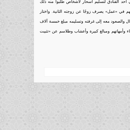
ي أحد الفنادق لتسليم أسحار لأشخاص طلبوا منه ذلك
هم في «عمل» يصرف زوجًا عن زوجته الثانية. واختار
لدجال والصعود معه إلى غرفته وتسليمه مبلغ خمسة آلاف
ء وأمهاتهم ومبالغ كبيرة وأعشاب وطلاسم عن «تثبيت