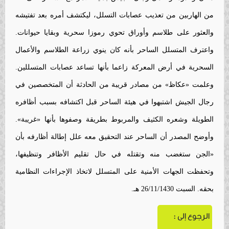
من الهاربين من تعذيب عصابات التسلل، ليكتشف أمره بعد تفتيشه
والعثور على طلاسم وأوراق تحوي رموزا سحرية وبقايا حيوانات.
واعترف المتسلل الساحر بأنه كان ينوي زراعة الطلاسم والأعمال
السحرية في أرض المعركة زاعما بأنها تساعد عصابات المتسللين.
وعلمت «عكاظ» من مصادر قريبة من الحادثة أن المتخصصين في
رجال الجيش اشتبهوا في هيئة الساحر قبل اكتشافه بسبب أظافره
الطويلة وشعره الكثيف والمربوط بطريقة وصفوها بأنها «غريبة».
وأوضح المصدر أن الساحر عند التحقيق معه علل إطالة أظارفه بأن
«الجن ستغضب منه وتقتله في حال تقليم الأظافر وتنظيفها،
وتحفظت الجهات الأمنية على المتسلل لاتخاذ الإجراءات النظامية
بحقه. السبت 26/11/1430 هـ.
الرجوع إلى :