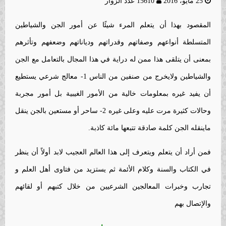
25 مايو، 2016
15610 عدد الزوار
المقصود بهذا أن يتعلم المرء شيئًا عن أمور الجن والشياطين
المتسلطة أنواعهم وصفاتهم وقدراتهم ودياناتهم وضعفهم وتأثرهم
بمعنى أن يتلقى هذا ممن له دراية في هذا المجال بالتعامل مع الجن
والشياطين ولايخرج من صنفين من الناس 1- معالج شرعي يستطيع
أن يفيد غيره بمعلومات خالية من الأمور الغيبية بل أمور مجربة
وحالات كثيرة مرت عليه وعلى غيره 2- ساحر أو مستعين بالجن ينقل
ماينقله الجن كلمة صادقة تتبعها مائة كاذبة.
فمن أراد أن يتعلم ويتعرف إلى هذا العالم العجيب لابد أولاً أن ينظر
في الكتاب والسنة وكلام الأئمة ثم يستزيد من فتاوى أهل العلم و
تجارب وخبرات المعالجين الشرعيين من خلال كتبهم أو لقائهم
والإتصال بهم