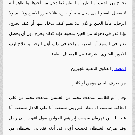
يخرج من الجنب أو الظهر أو البطن كما دخل من أحدها، والظاهر أنه
لا يعطل العضو الذي دخل منه أو خرج، فلا يتضرر الأصبع ولا اليد ولا
الرجل، فأما العين والأذن فلا نعلم كيف يدخل منها أو كيف يخرج،
وإذا قدر في دخوله من العين ونحوها فإنه كذلك يخرج دون أن يحصل
تغير في السمع أو البصر، ويراجع في ذلك أهل الرقية والعلاج لهذه
الأمور. الفتاوى الشرعية في المسائل الطبية
المصدر:
الفتاوى الذهبية للجبرين
من يعرف الجني مؤمن أو كافر
وقال أبو القاسم سمعت محمد بن الحسين سمعت محمد بن علي
الحافظ سمعت ابا معاذ القزويني سمعت أبا علي الدلال سمعت أبا
عبد الله بن قهرمان سمعت إبراهيم الخواص يقول انتهيت إلى رجل
وقد صرعه الشيطان فجعلت أؤذن في أذنه فناداني الشيطان من