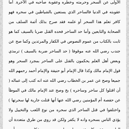
الأولى عن السحر وحرمته وخطره وعقوبة صاحبه في الآخرة. أما
عقوبته في الدنيا فالساحر الذي يستعين بالشياطين في سحره فهو
كافر تعلم هذا السحر أو علمه فقد صرح بذلك أئمة السلف من
الصحابة والتابعين وأما حد الساحر فحده القتل ضربا بالسيف كما هو
ثابت بالكتاب من عموم النصوص في الكفار والمرتدين وكما صح عن
جندب رضي الله عنه موقوفا ( حد الساحر ضربة بالسيف ) ترمذي
وبعض أهل العلم يحكمون بالقتل على الساحر بمجرد السحر وهو
قول الإمام مالك وكذا قال الإمام أبو حنيفة والإمام أحمد رحمهم الله
جميعا وصح عن عمر بن الخطاب رضي الله عنه انه كتب إلى عماله (
أن اقتلوا كل ساحر وساحره ) بخ وصح عند الإمام مالك في الموطأ
عن حفصة أم المؤمنين رضي الله عنها أنها قتلت جارية لها سحرتها )
واختلفوا في قتل الساحر الذي سحره من نوع اللعب والتخييل ولا
يؤذي الناس بسحره وانه لا يكفر ولكن قد روي من طرق متعددة أن