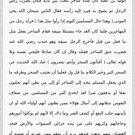
الوليد بن عقبه كان عنده ساحر يلعب بين يديه فكان يضرب رأس
الرجل ثم يصيح به فيرد إليه رأسه فقال الناس سبحان الله يحي
الموتى ( وهذا حال المسلمين اليوم إذا رأوا مثل هذا ) فرآه رجل من
المهاجرين فلما كان الغد جاء مشتملا سيفه فقام الساحر يفعل مثل
ما فعل من قبل فأخرج الرجل سيفه وهو جندب رضي الله عنه
فضرب عنق الساحر فقتله وقال إن كان صادقا فليحي نفسه وتلا
قوله تعالى ( أفتأتون السحر وأنتم تبصرون ) عباد الله الحديث عن
السحر كثير وخير الكلام ما قل ول فعلينا أن نجتنب السحر وطرقه ما
الذي يجعل المسلم يتجه إلى الساحر أو إلى من يظن أنهم يجلبون
نفعا أو يدفعون ضرا لقد انخدع كثير من المسلمين من ضعاف
النفوس بذهابهم إلى أمثال هؤلاء ممن يظنون أنهم أولياء الله أو ان
بأيديهم جلب النفع أو كشف الضر وما ذاك إلا لأنهم لم يوكلوا أمورهم
وحاجاتهم وكربهم على من بيده خزائن السموات والأرض فتجد
الغضبان منهم يذهب عندهم يريد أن ينتقم ممن ضربه أو شتمه أو