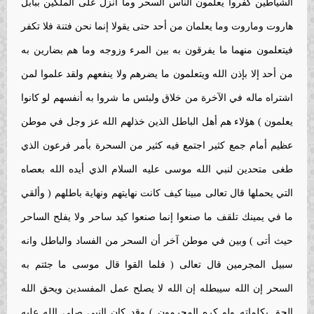
الشياطين كفروا يعلمون الناس السحر وما أنزل على الملكين ببابل
هاروت وماروت وما يعلمان من أحد حتى يقولا إنما نحن فتنة فلا تكفر
فيتعلمون منهما ما يفرقون به بين المرء وزوجه وما هم بضارين به
من أحد إلا بإذن الله ويتعلمون ما يضرهم ولا ينفعهم ولقد علموا لمن
اشتراه ماله في الآخرة من خلاق ولبئس ما شروا به أنفسهم لو كانوا
يعلمون ) هؤلاء هم أهل الباطل الذين خذلهم الله عز وجل في موطن
عظيم أمام جمع كثير اجتمع فيه كثير من السحرة بأمر فرعون الذي
طغى متحدين لنبي الله موسى عليه السلام الذي أيده الله بعصاه
التي يحملها قال تعالى مبينا كيف كانت نهايتهم ونهاية باطلهم ( وألقي
ما في يمينك تلقف ما صنعوا إنما صنعوا كيد ساحر ولا يفلح الساحر
حيث أتى ) وبين في موطن آخر أن السحر من الفساد والباطل وانه
سبيل المجرمين قال تعالى ( فلما القوا قال موسى ما جئتم به
السحر إن الله سيبطله إن الله لا يصلح عمل المفسدين ويحق الله
الحق بكلماته ولو كره المجرمون ) وقد كان النبي صلى الله عليه