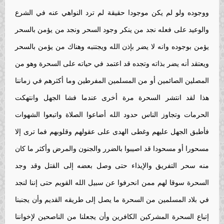
ووجوده ولو لم يكن موجودا حقيقة لم ترد النواهي عنه في الشرع
والوعيد على فعله نجد من ينكر وجود السحر ونجد من يؤمن بالسحر
يؤمن بوجوده وانه لا يضر بإذن الله ويجتنبه وهناك من يؤمن بالسحر
ويعتقد أنه يضر بذاته وتجده قد اعتمد في حياته على السحرة وهو من
المصلين الصائمين أو من المسلمين المفرطين وما أكثرهم في زماننا
هذا لقد انتشر السحرة مرة أخرى عندما فشا الجهل وانتهكت
الحرمات وتجاوز الناس حدود الله أضاعوا الصلاة واتبعوا الشهوات
فأطبق الجهل عليهم وغطى الهدى على عقولهم وقلوبهم فما ترى إلا
مسحورا أو مسحودا قد اصيبوا بالضرر والجنون والمرض وأكثر ما كان
منه سحر التفريق والإيذاء حتى وصل بعضه إلى القتل وقد وجد
السحرة سوقا لهم ممن انحرفوا عن سبيل الله القويم حتى إننا لنجد
في بلاد المسلمين من السحرة ما يصل إلى طريقه القديم وأن يجنبنا
إتباع السحرة المشركين الكافرين وأن يجعلنا من الناصحين لإخواننا