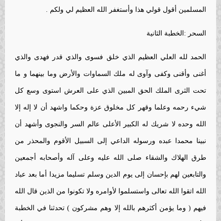
المسلمين أقول قولي هذا وأستغفر الله العظيم لي ولكم .
السحر :الخطبة الثانية
الحمد لله العلي العظيم الذي خلق فسوى والذي قدر فهدى والذي
أغنى وأقنى وكفى وآوى له ملك السماوات والأرض وما بينهما و ما
تحت الثرى الملك الحق المبين الذي على العرش استوى وسع كل
شيء رحمه وعلما وقهر كل مخلوق عزة وحكما واشهد أن لا إله إلا
الله وحده لا شريك له الكبير الأعلى عالم السر والنجوى وأشهد أن
نبينا محمدا عبده ورسوله الداعي إلى السبيل الأقوم والمحذر من
طرق الهلاك والشقاء صلى الله عليه وعلى آله وأصحابه أجمعين
والتابعين لهم بإحسان إلى يوم الدين وسلم تسليما مزيدا أما بعد عباد
الله اتقوا الله تعالى واستسلموا لأوامره ولا تكونوا من الذين قال الله
فيهم ( وما يؤمن أكثرهم بالله إلا وهم مشركون ) تحدثنا في الخطبة