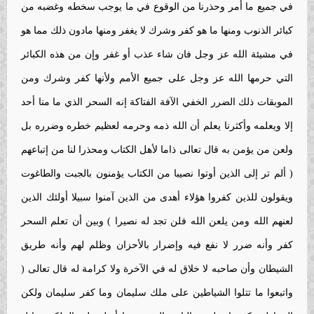
في جميع ما أمر وحذرنا من الوقوع في ما يوجب سخطه وغضبه من
كبائر الذنوب ومنها ما هو كفر وشرك لا يغفر ومنها مادون ذلك مما هو
في مشيئة الله عز وجل فان شاء عذب أو غفر وإن من هذه الكبائر
التي حرمها الله عز وجل على جميع الأمم ولأنها كفر وشرك ومن
الموبقات ذلك الضرر الخفي الآفة الفتاكة إنه السحر الذي ما منا أحد
إلا ويعلمه وأكثرنا يعلم أن الله ذمه وحرمه لعظيم خطره وضرره بل
ولعن من يؤمن به قال تعالى ذاما لأهل الكتاب ومحذرا لنا من إتباعهم
( ألم تر إلى الذين أوتوا نصيبا من الكتاب يؤمنون بالجبت والطاغوت
ويقولون للذين كفروا هؤلاء أهدى من الذين آمنوا سبيلا أولئك الذين
لعنهم الله ومن يلعن الله فلن تجد له نصيرا ) وبين أن تعلم السحر
كفر وأنه ضرر لا نفع فيه وإضرار بالأحزان وظلم لهم وأنه طريق
الشيطان وأن صاحبه لا خلاق له في الآخرة ولا كرامة له قال تعالى (
واتبعوا ما تتلوا الشياطين على ملك سليمان وما كفر سليمان ولكن