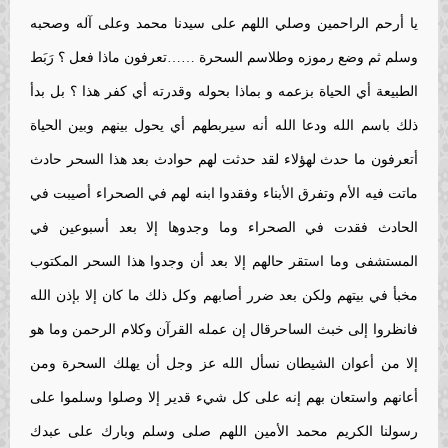
يا أرحم الراحمين وصلي اللهم على سيدنا محمد وعلى آله وصحبه
وسلم ثم وضع رموزه وطلاسم السحرة ……تعرفون ماذا فعل ؟ رَبَط
الطبيعة أي الحياة بزعمه و بماذا بحوله وقدرته أي كفر هذا ؟ بل بدأ
ذلك باسم الله ودعا الله أنه سيربطهم أي يحول بينهم وبين الحياة
أتعرفون ما حدث لهؤلاء لقد حدثت لهم حوادث بعد هذا السحر حادث
ماتت فيه الأم وتفرق الأبناء وفقدوا ابنه لهم في الصحراء أصيبت في
الحادث فقدت في الصحراء وما وجدوها إلا بعد أسبوعين في
المستشفى وما استقر حالهم إلا بعد أن وجدوا هذا السحر المكتوب
مخبأ في بيتهم ولكن بعد ضرر أصابهم وكل ذلك ما كان إلا بإذن الله
فانظروا إلى خبث الساحرقال إن عمله القرآن وكلام الرحمن وما هو
إلا من أعوان الشيطان نسأل الله عز وجل أن يهلك السحرة ومن
أعانهم واستعان بهم إنه على كل شيء قدير إلا وصلوا وسلموا على
رسولنا الكريم محمد الأمين اللهم صلى وسلم وبارك على عبدك