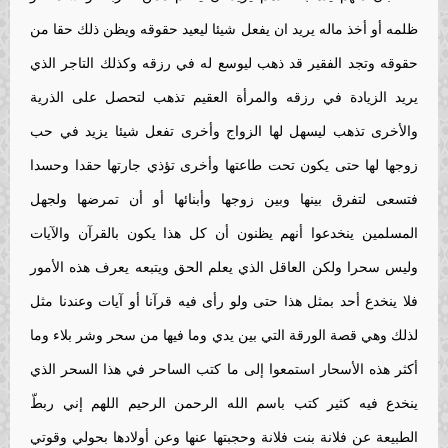
ظلمه أو أخذ ماله يريد ان يفعل شيئا ليعيد حقوقه ويظن ذلك حقا من
حقوقه وتجد الفقير قد ذهب ليوسع له في رزقه وكذلك التاجر الذي
يريد الزيادة في رزقه والمرأة العقيم تذهب لتحصل على الذرية
والأخرى تذهب ليسهل لها الزواج وأخرى تفعل شيئا يزيد في حب
زوجها لها حتى يكون تحت طاعتها وأخرى تؤذي جارتها حقدا وحسدا
فتسعى لتفرق بينها وبين زوجها وأبنائها أو أن تمرضها ولجهل
المسلمين ينخدعوا أنهم يظنون أن كل هذا يكون بالقرآن والآيات
وليس سحرا ولكن العاقل الذي يعلم الحق ويتبعه يعرف هذه الأمور
فلا ينخدع أحد بمثل هذا حتى ولو رأى فيه قرآنا أو آيات وعندنا مثل
لذلك وهي قصة الورقة التي بين يدي وما فيها من سحر وشر بلاء وما
أكثر هذه الأسحار استمعوا إلى ما كتب الساحر في هذا السحر الذي
ينخدع فيه كثير كتب باسم الله الرحمن الرحيم اللهم إني ربطّ
الطبيعة عن فلانة بنت فلانة وحجبتها عنها وعن أولادها بحولي وقوتي