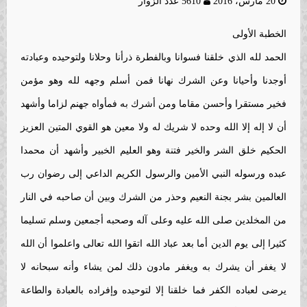
20 مارس، 2016
5610 عدد الزوار
الخطبة الأولى
الحمد لله الذي خلقنا فسوانا وبالفطرة ذرأنا وحلانا ولتوحيده وعبادته
أوجدنا وأحيانا وعن الشرك نهانا فمن أسلم وجهه لله وهو مؤمن
فخير مستقرا وأحسن مقاما ومن أشرك به فمأواه جهنم لزاما وأشهد
أن لا إله إلا الله وحده لا شريك له ولا معين هو القوي المتين العزيز
الحكيم خلق الشر والخير فتنة وهو العليم الخبير وأشهد أن محمدا
عبده ورسوله النبي الأمين والرسول الكريم الداعي إلى رضوان رب
العالمين بشر بجنة النعيم وحذر من الشرك وبين أن صاحبه في النار
من المخلدين صلى الله عليه وعلى آله وصحبه أجمعين وسلم تسليما
كثيرا إلى يوم الدين أما بعد عباد الله اتقوا الله تعالى واعلموا أن الله
لا يغفر أن يشرك به ويغفر مادون ذلك لمن يشاء وأنه سبحانه لا
يرضى لعباده الكفر فما خلقنا إلا لتوحيده وإفراده بالعبادة والطاعة