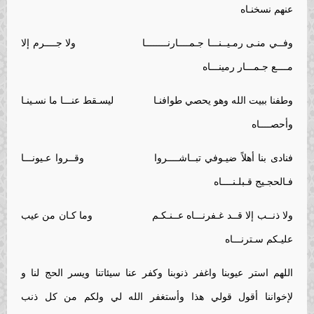
عنهم نسخنـاه
وفــي منـى رمـيــنـــا جـمــــارنــــــــا ولا جــــرم إلا
مــــع جـمـــار رمينـــاه
وطفنا ببيت الله وهو يحصي طوافنـا ليسـقط عنـــا ما نسـينـا
وأحصــــاه
فنادى بنا أهلاً ضيـوفي تبــاشــــروا وقــروا عـيونـــا
فـالحجـيج قـبلـنــــاه
ولا ذنــب إلا قــد غـفرنـــاه عــنـكـم وما كـان من عيب
عليـكم سـترنـــاه
اللهم استر عيوبنا واغفر ذنوبنا وكفر عنا سيئاتنا ويسر الحج لنا و
لإخواننا أقول قولي هذا وأستغفر الله لي ولكم من كل ذنب