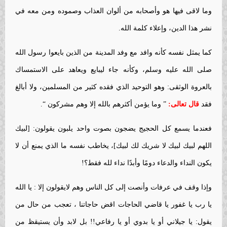
وما لاقى فيها هو وأصحابه من ألوان العذاب وصموده ومن معه في
نشر هذا الدين، وإعلاء كلمة الله.
كما يمثل نفسه كأنه وافد مع وفد المدينة من الذين بايعوا رسول الله
صلى الله عليه وسلم، وكأنه جاء ليبايع ويعاهد على الاستمساك
بالعروة الوثقى: وهو التوحيد الذي فقده كثير من المسلمين، ولا أبالغ
فقد
قال تعالى:
” وما يؤمن أكثرهم بالله إلا وهم مشركون “.
فعندما يسمع كل الحجيج يضجون بصوت واحد يلبون يقولون: [لبيك
اللهم لبيك لبيك لا شريك لك لبيك]، يخاطب نفسه ما الذي يمنع أن لا
يكون النداء والدعاء دومًا وأبدًا نداء لله فقط؟!
وإذا وقف في عرفات وأنصت إلى كل الناس وهم لايقولون إلا : يا الله
يا رب يا غفور يا قاضي الحاجات اقض حاجاتنا ، تعجب من حال من
يقول: يا جيلاني أو يا بدوي أو يا رفاعي!! بل لابد وأن يستيقظ من