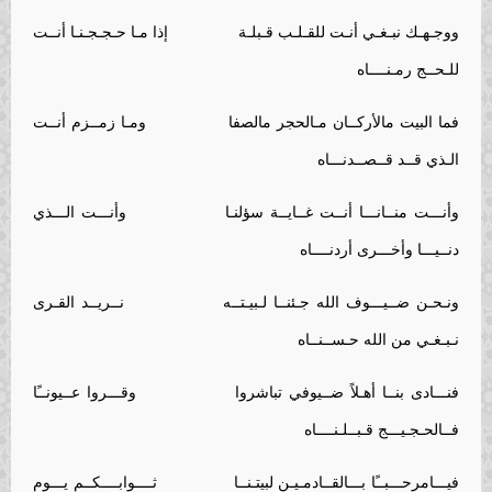
ووجـهـك نبـغـي أنـت للقـلـب قـبلـة إذا مـا حـجـجـنـا أنــت
للـحــج رمـنــــاه
فما البيت مالأركــان مـالحجر مالصفا ومـا زمــزم أنــت
الـذي قــد قــصــدنـــاه
وأنـــت منــانـــا أنــت غــايــة سؤلنـا وأنـــت الـــذي
دنــيـــا وأخـــرى أردنــــاه
ونـحـن ضــيـــوف الله جـئنــا لـبيـتــه نــريــد القـرى
نـبـغـي من الله حـســنــاه
فنـــادى بنــا أهـلاً ضــيوفي تباشروا وقـــروا عــيونــًا
فــالحـجـيـــج قـبــلـنــــاه
فيـــامرحـــبــًا بـــالقــادمـيـن لبيتـنــا ثــــوابــــكــم يـــوم