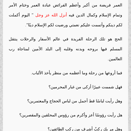
العمر فريضة من أكبر وأعظم الفرائض عبادة العمر وختام الأمر
وتمام الإسلام وكمال الدين فيه
أنزل الله عز وجل
” اليوم أكملت
لكم دينكم وأتممت عليكم نعمتي ورضيت لكم الإسلام دينًا”.
الحج هو تلك الرحلة الفريدة في عالم الأسفار والرحلات ينتقل
المسلم فيها بروحه وبدنه وقلبه إلى البلد الأمين لمناجاة رب
العالمين.
فما أروعها من رحلة وما أعظمه من منظر يأخذ الألباب.
فهل شممت عبيرًا أزكى من غبار المحرمين؟
وهل رأيت لباسًا قط أجمل من لباس الحجاج والمعتمرين؟
هل رأيت رؤوسًا أعز وأكرم من رؤوس المحلقين والمقصرين؟
وهل مر بك ركبٌ أشرف من ركب الطائفين؟