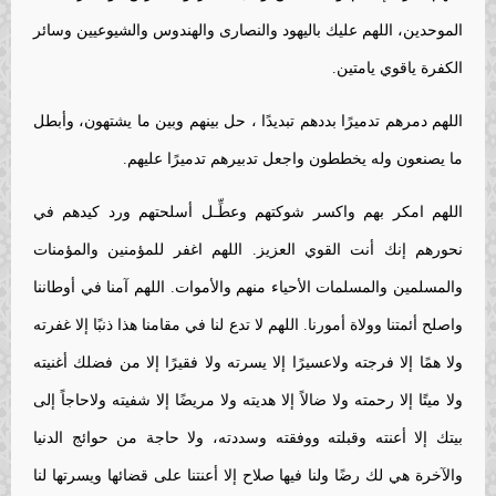
الموحدين، اللهم عليك باليهود والنصارى والهندوس والشيوعيين وسائر
الكفرة ياقوي يامتين.
اللهم دمرهم تدميرًا بددهم تبديدًا ، حل بينهم وبين ما يشتهون، وأبطل
ما يصنعون وله يخططون واجعل تدبيرهم تدميرًا عليهم.
اللهم امكر بهم واكسر شوكتهم وعطِّـل أسلحتهم ورد كيدهم في
نحورهم إنك أنت القوي العزيز. اللهم اغفر للمؤمنين والمؤمنات
والمسلمين والمسلمات الأحياء منهم والأموات. اللهم آمنا في أوطاننا
واصلح أئمتنا وولاة أمورنا. اللهم لا تدع لنا في مقامنا هذا ذنبًا إلا غفرته
ولا همًا إلا فرجته ولاعسيرًا إلا يسرته ولا فقيرًا إلا من فضلك أغنيته
ولا ميتًا إلا رحمته ولا ضالاً إلا هديته ولا مريضًا إلا شفيته ولاحاجاً إلى
بيتك إلا أعنته وقبلته ووفقته وسددته، ولا حاجة من حوائج الدنيا
والآخرة هي لك رضًا ولنا فيها صلاح إلا أعنتنا على قضائها ويسرتها لنا