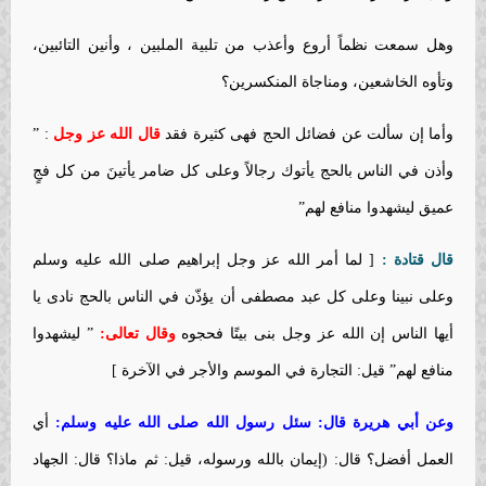
وهل سمعت نظماً أروع وأعذب من تلبية الملبين ، وأنين التائبين،
وتأوه الخاشعين، ومناجاة المنكسرين؟
وأما إن سألت عن فضائل الحج فهى كثيرة فقد
قال الله عز وجل
: ”
وأذن في الناس بالحج يأتوك رجالاً وعلى كل ضامر يأتينَ من كل فجٍ
عميق ليشهدوا منافع لهم”
قال قتادة :
[ لما أمر الله عز وجل إبراهيم صلى الله عليه وسلم
وعلى نبينا وعلى كل عبد مصطفى أن يؤذّن في الناس بالحج نادى يا
أيها الناس إن الله عز وجل بنى بيتًا فحجوه
وقال تعالى:
” ليشهدوا
منافع لهم” قيل: التجارة في الموسم والأجر في الآخرة ]
وعن أبي هريرة قال: سئل رسول الله صلى الله عليه وسلم:
أي
العمل أفضل؟ قال: (إيمان بالله ورسوله، قيل: ثم ماذا؟ قال: الجهاد