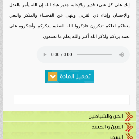
إنك على كل شيء قدير وبالإجابة جدير عباد الله إن الله يأمر بالعدل
والإحسان وإيتاء ذي القربى وينهى عن الفحشاء والمنكر والبغي
يعظكم لعلكم تذكرون فاذكروا الله العظيم يذكركم وأشكروه على
نعمه يزدكم ولذكر الله أكبر والله يعلم ما تصنعون
الجن والشياطين
العين و الحسد
السحر