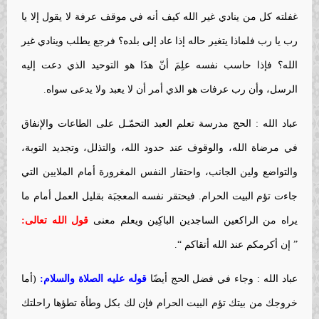
غفلته كل من ينادي غير الله كيف أنه في موقف عرفة لا يقول إلا يا
رب يا رب فلماذا يتغير حاله إذا عاد إلى بلده؟ فرجع يطلب وينادي غير
الله؟ فإذا حاسب نفسه علِمَ أنّ هذَا هو التوحيد الذي دعت إليه
الرسل، وأن رب عرفات هو الذي أمر أن لا يعبد ولا يدعى سواه.
عباد الله : الحج مدرسة تعلم العبد التحمّـل على الطاعات والإنفاق
في مرضاة الله، والوقوف عند حدود الله، والتذلل، وتجديد التوبة،
والتواضع ولين الجانب، واحتقار النفس المغرورة أمام الملايين التي
جاءت تؤم البيت الحرام. فيحتقر نفسه المعجبَة بقليل العمل أمام ما
يراه من الراكعين الساجدين الباكِين ويعلم معنى
قول الله تعالى:
” إن أكرمكم عند الله أتقاكم “.
عباد الله : وجاء في فضل الحج أيضًا
قوله عليه الصلاة والسلام:
(أما
خروجك من بيتك تؤم البيت الحرام فإن لك بكل وطأة تطؤها راحلتك