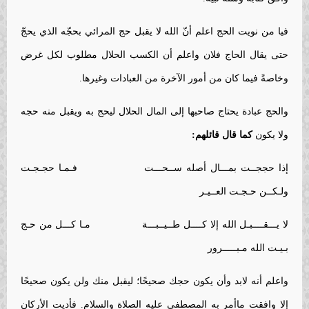
فيا من نويت الحج اعلم أنّ الله لا يقبل حج المرائي بحجّه الذي يحجّ
حتى يقال الحاج فلان واعلم أن الكسب الحلال مطلوب لكل غرض
وخاصةً فيما كان من أمور الآخرة من العبادات وغيرها.
والحج عبادة يحتاج صاحبها إلى المال الحلال ليحج به ويقبل منه حجه
ولا يكون
كما قال قائلهم:
إذا حججــت بمـــال أصله ســحـــت فـمـا حجـجـت
ولـكــن حـجـت العــيـر
لا يـــقــــبـل الله إلا كــــل طــيــبـــة مـا كـــل من حـج
بـيـت الله مـبـــــرور
واعلم أنه لابد وأن يكون حجك صحيحًا؛ ليقبل منك ولن يكون صحيحًا
إلا وافقت ماأمر به المصطفى عليه الصلاة والسلام. فأديت الأركان