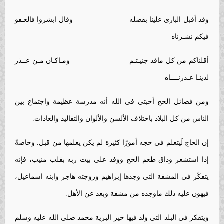
وقد أقبل الباري علينا بفضله وقال ابشروا فالعـفو
فيكم نشـرناه
أقلناكم من كل ماقد جنيـتـم ومـاكـان مـن عــذر
لدينـا عـذرنــــاه
ومن فضائل الحج أحبتي في الله أنه مدرسة عظيمة واجتماع بين
الناس من كل البلاد باختلاف الألسن والألوان والتقاليد والعادات.
إن الحاج لَيتعلم في حجه أمورًا كثيرة لم يكن يعلمها من قبل. وخاصةً
إذا استشعر وذاق طعم الحج ووفد على بيت ربه بقلب منيب، فإنه
يتفكّر في المشقة التي وجدها إبراهيم وزوجته هاجر وابنه اسماعيل،
فيهون عليه ذلك ماوجده من مشقة وبعد عن الأهل.
ويتفكر في البلد التي ولد فيها خير البرية محمد صلى الله عليه وسلم