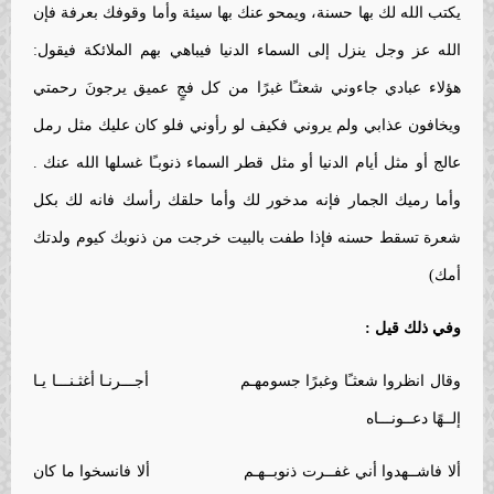
يكتب الله لك بها حسنة، ويمحو عنك بها سيئة وأما وقوفك بعرفة فإن
الله عز وجل ينزل إلى السماء الدنيا فيباهي بهم الملائكة فيقول:
هؤلاء عبادي جاءوني شعثـًا غبرًا من كل فجٍ عميق يرجونَ رحمتي
ويخافون عذابي ولم يروني فكيف لو رأوني فلو كان عليك مثل رمل
عالج أو مثل أيام الدنيا أو مثل قطر السماء ذنوبـًا غسلها الله عنك .
وأما رميك الجمار فإنه مدخور لك وأما حلقك رأسك فانه لك بكل
شعرة تسقط حسنه فإذا طفت بالبيت خرجت من ذنوبك كيوم ولدتك
أمك)
وفي ذلك قيل :
وقال انظروا شعثـًا وغبرًا جسومهـم أجـــرنـا أغثـنـــا يـا
إلــهًا دعــونـــاه
ألا فاشــهدوا أني غفــرت ذنوبــهـم ألا فانسخوا ما كان