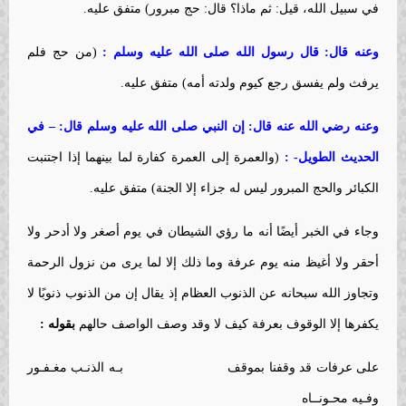
في سبيل الله، قيل: ثم ماذا؟ قال: حج مبرور) متفق عليه.
وعنه قال: قال رسول الله صلى الله عليه وسلم :
(من حج فلم
يرفث ولم يفسق رجع كيوم ولدته أمه) متفق عليه.
وعنه رضي الله عنه قال: إن النبي صلى الله عليه وسلم قال: – في
الحديث الطويل- :
(والعمرة إلى العمرة كفارة لما بينهما إذا اجتنبت
الكبائر والحج المبرور ليس له جزاء إلا الجنة) متفق عليه.
وجاء في الخبر أيضًا أنه ما رؤي الشيطان في يوم أصغر ولا أدحر ولا
أحقر ولا أغيظ منه يوم عرفة وما ذلك إلا لما يرى من نزول الرحمة
وتجاوز الله سبحانه عن الذنوب العظام إذ يقال إن من الذنوب ذنوبًا لا
يكفرها إلا الوقوف بعرفة كيف لا وقد وصف الواصف حالهم
بقوله :
على عرفات قد وقفنا بموقف بـه الذنـب مغـفـور
وفـيه محـونــاه