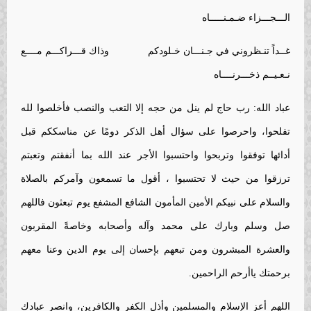
الـــجـــزاء ضـمـنـــــاه
غــداً تنـظروني في جـنـــان خـلودكم وذاك قـــراكـــم مــــع
نـعـيــم ذخـــرنــــاه
عباد الله: رب حاج لم ينل من حجه إلا التعب والنصب فأخلصوا لله
تفلحوا، واحرصوا على سؤال أهل الذكر دومًا عن مناسككم قبل
أدائها توفقوا وتربحوا واحتسبوا الأجر عند الله بما أنفقتم وتعبتم
ترزقوا من حيث لا تحتسبوا ، أقول ما تسمعون وآمركم بالصلاة
والسلام على نبيكم الأمين المأمون الشافع المشفع يوم تبعثون فاللهم
صل وسلم وبارك على محمد وآله وأصحابه وخاصةً المقربون
والعشرة المبشرون ومن تبعهم بإحسان إلى يوم الدين وعنا معهم
برحمتك ياأرحم الراحمين.
اللهم أعز الإسلام والمسلمين وأذل الكفر والكافرين، وانصر عبادك