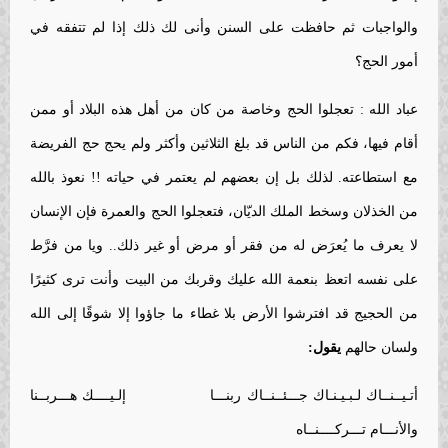
والواجبات ثم حافظت على السنن وأنى لك ذلك إذا لم تتفقه في
أمور الحج؟
عباد الله : تعجلوا الحج وخاصة من كان من أهل هذه البلاد أو ممن
أقام فيها، فكم من الناس قد بلغ الثلاثين وأكثر ولم يحج حج الفريضة
مع استطاعته.
لذلك بل إن بعضهم لم يعتمر في حياته !! نعوذ بالله
من الخذلان وسخط الملك الديّان، فتعجلوا الحج والعمرة فإن الإنسان
لا يعرف ما يُعرَض له من فقر أو مرض أو غير ذلك.. ويا من فرَّط
على نفسه اتعظ بنعمة الله عليك وقربك من البيت وأنت ترى كثيرًا
من الحجيج قد افترشوا الأرض بلا غطاء ما جاؤوا إلا شوقًا إلى الله
ولسان حالهم
يقول:
أتـيــنــاك لـبـيـنـاك جـــئــنــاك ربنـــا إلـيــــك هـــربــنا
والأنـــام تـــركــــنــاه