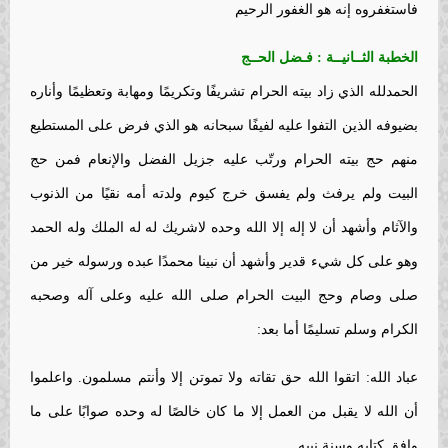
فاستغفروه إنه هو الغفور الرحيم
الخطبة الثــانيــة : فـضل الحــج
الحمدلله الذي زاد بيته الحرام تشريفًا وتكريمًا ومهابة وتعظيمًا وأناره
بضيوفه الذين التفوا عليه لفيفًا سبحانه هو الذي فرض على المستطيع
منهم حج بيته الحرام ورتّب عليه جزيل الفضل والإنعام فمن حج
البيت ولم يرفث ولم يفسق خرج كيوم ولدته أمه نقيًا من الذنوب
والآثام وأشهد أن لا إله إلا الله وحده لاشريك له له الملك وله الحمد
وهو على كل شيء قدير وأشهد أن نبينا محمدًا عبده ورسوله خير من
صلى وصام وحج البيت الحرام صلى الله عليه وعلى آله وصحبه
الكرام وسلم تسليمًا أما بعد:
عباد الله: اتقوا الله حق تقاته ولا تموتن إلا وأنتم مسلمون. واعلموا
أن الله لا يقبل من العمل إلا ما كان خالصًا له وحده صوابًا على ما
وافق كتابه وسنة نبيه.