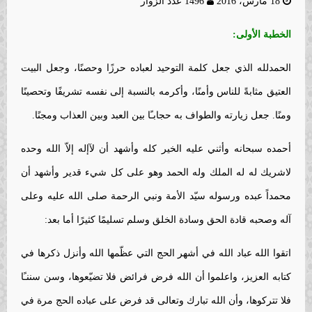
18 مارس، 2016
1496 عدد الزوار
الخطبة الأولى:
الحمدلله الذي جعل كلمة التوحيد لعباده حرزًا وحصنًا، وجعل البيت
العتيق مثابةً للناس وأمنًا، وأكرمه بالنسبة إلى نفسه تشريفًا وتحصينًا
ومنًا. جعل زيارته والطواف به حجابـًا بين العبد وبين العذاب ومجنًا.
أحمده سبحانه وأثني عليه الخير كله وأشهد أن لآإله إلاّ الله وحده
لاشريك له له الملك وله الحمد وهو على كل شيء قدير وأشهد أن
محمداً عبده ورسوله سيّد الأمة ونبي الرحمة صلى الله عليه وعلى
آله وصحبه قادة الحق وسادة الخلق وسلم تسليمًا كثيرًا أما بعد:
اتقوا الله عباد الله في أشهر الحج التي عظّمها الله وأنزل ذكرها في
كتابه العزيز، واعلموا أن الله فرض فرائض فلا تضيّعوها، وسن سننـًا
فلا تتركوها، وأن الله تبارك وتعالى قد فرض على عباده الحج مرة في