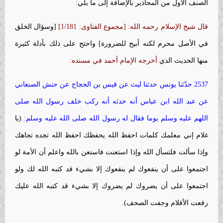
الصنف الأول من المحاذير بالإضافة إلى ما يلي:
قال شيخ الإسلام رحمه الله: [مجموع الفتاوى: 1/181]
[وسؤال الخلق
في الأصل محرم لكنه أبيح للضرورة] واحتج على ذلك بأدلة كثيرة
منها الحديث الذي
أخرجه الإمام أحمد في مسنده:
2537 حدّثنا يونس حدثنا ليث عن
قيس بن الحجاج عن حنش الصنعاني
عن عبد الله ابن عباس أنه حدثه أنه ركب خلف رسول الله صلى
اللهم عليه وسلم يوما فقال له رسول الله صلى الله عليه وسلم:
(يا
غلام إني معلمك كلمات احفظ الله يحفظك احفظ الله تجده تجاهك
وإذا سألت فلتسأل الله وإذا استعنت فاستعن بالله واعلم أن الأمة لو
اجتمعوا على أن ينفعوك لم ينفعوك إلا بشيء قد كتبه الله لك ولو
اجتمعوا على أن يضروك لم يضروك إلا بشيء قد كتبه الله عليك
رفعت الأقلام وجفت الصحف).