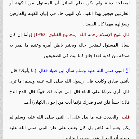
لمصلحة دينية ولم يكن يعلم السائل أن المسئول من الكهنة أو
العارفين فيجوز بهذا القيد، لأن النهي جاء في إتيان الكهنة والعارفين
وسؤالهم مهما كان القصد .
قال شيخ الإسلام رحمه الله: [مجموع الفتاوى: 19/62]
[وأما إن كان
يسأل المسئول ليمتحن حاله ويختبر باطن أمره وعنده ما يميز به
صدقه من كذبه فهذا جائز كما ثبت في الصحيحين:
أنَّ النبي صلى الله عليه وسلم سأل ابن صياد فقال:
(ما يأتيك؟ قال:
يأتيني صادق وكاذب قال: رسول الله صلى الله عليه وسلم: ما ترى
قال: أرى عرشًا على الماء قال: إني خبأت لك خبيئًا قال: الدخ الدخ
قال: اخسأ فلن تعدو قدرك فإنما أنت من إخوان الكهان) أ.هـ.
قلت
:
والحديث فيه ما يدل على أن النبي صلى الله عليه وسلم لم
يكن يعلم أنه كاهن بل كان يغلب على ظن النبي صلى الله عليه
وسلم أنه الدجال ففي صحيح البخاري: