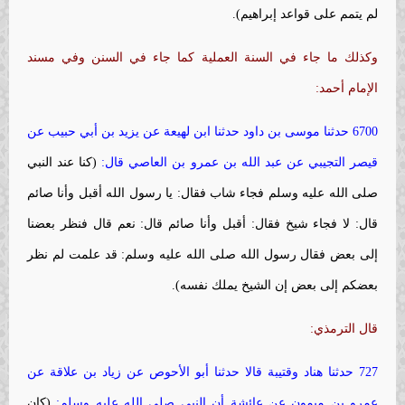
لم يتمم على قواعد إبراهيم).
وكذلك ما جاء في السنة العملية كما جاء في السنن وفي مسند
الإمام أحمد:
6700 حدثنا موسى بن داود حدثنا ابن لهيعة عن يزيد بن أبي حبيب عن
قيصر التجيبي عن عبد الله بن عمرو بن العاصي قال:
(كنا عند النبي
صلى ‏الله عليه‏ وسلم فجاء شاب فقال: يا رسول الله أقبل وأنا صائم
قال: لا فجاء شيخ فقال: أقبل وأنا صائم قال: نعم قال فنظر بعضنا
إلى بعض فقال رسول الله صلى‏ الله عليه‏ وسلم: قد علمت لم نظر
بعضكم إلى بعض إن الشيخ يملك نفسه).
قال الترمذي:
727 حدثنا هناد وقتيبة قالا حدثنا أبو الأحوص عن زياد بن علاقة عن
عمرو بن ميمون عن عائشة أن النبي صلى ‏الله عليه ‏وسلم:
(كان