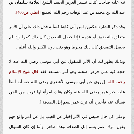
نبه عليه صاحب كتاب تيسير الغزيز الحميد الشيخ العلامة سليمان بن
عبد الله بن محمد بن عبد الوهاب رحم الله الجميع
[انظر: ص406].
وقد ذكر الشارع حكمين لمن أتى كاهنا فسأله فدل ذلك على أن الأمر
متعلق بالتصديق أو عدمه فإذا حصل التصديق كان ذلك كفرا وإذا لم
يحصل التصديق كان ذلك محرما وهو ذنب دون الكفر والله أعلم .
وبذلك يظهر لك أن الأثر المنقول عن أبي موسى رضي الله عنه لا
حجة فيه على فرض صحته وهو أمر مستبعد فقد
قال شيخ الإسلام
رحمه الله:
[وروي عن أبي موسى الأشعري رضي الله عنه أنه أبطأ
عليه خبر عمر رضي الله عنه وكان هناك امرأة لها قرين من الجن
فسأله عنه فأخبره أنه ترك عمر يسم إبل الصدقة ].
وعلى كل حال فليس في الأثر إخبار عن الغيب بل عن أمر واقع فهو
يقول: ترك عمر يسم إبل الصدقة وهذا ظاهر. وأما إن كان السؤال