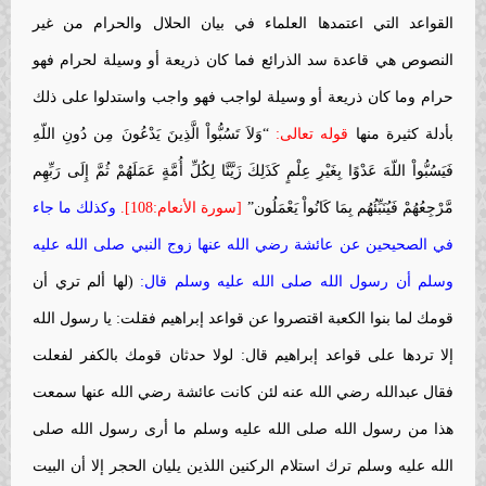
القواعد التي اعتمدها العلماء في بيان الحلال والحرام من غير
النصوص هي قاعدة سد الذرائع فما كان ذريعة أو وسيلة لحرام فهو
حرام وما كان ذريعة أو وسيلة لواجب فهو واجب واستدلوا على ذلك
بأدلة كثيرة منها
قوله تعالى:
“وَلاَ تَسُبُّواْ الَّذِينَ يَدْعُونَ مِن دُونِ اللّهِ
فَيَسُبُّواْ اللّهَ عَدْوًا بِغَيْرِ عِلْمٍ كَذَلِكَ زَيَّنَّا لِكُلِّ أُمَّةٍ عَمَلَهُمْ ثُمَّ إِلَى رَبِّهِم
مَّرْجِعُهُمْ فَيُنَبِّئُهُم بِمَا كَانُواْ يَعْمَلُون”
[سورة الأنعام:108].
وكذلك ما جاء
في الصحيحين عن عائشة رضي ‏الله عنها زوج النبي صلى ‏الله عليه
‏وسلم أن رسول الله صلى ‏الله عليه ‏وسلم قال:
(لها ألم تري أن
قومك لما بنوا الكعبة اقتصروا عن قواعد إبراهيم فقلت: يا رسول الله
إلا تردها على قواعد إبراهيم قال: لولا حدثان قومك بالكفر لفعلت
فقال عبدالله رضي ‏الله عنه لئن كانت عائشة رضي ‏الله عنها سمعت
هذا من رسول الله صلى ‏الله عليه ‏وسلم ما أرى رسول الله صلى
‏الله عليه‏ وسلم ترك استلام الركنين اللذين يليان الحجر إلا أن البيت