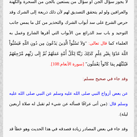
لا يجوز سؤال الجن أو سؤال من يستعين بالجن من السحرة والكهنة
والعرافين ولو لم يتحقق التصديق لهم لأن ذلك ذريعة إلى الشرك وقد
حرص الشرع على سد أبواب الشرك والتحذير من كل ما يمس جانب
التوحيد و باب سد الذرائع من الأبواب التي أقرها الشارع وعمل به
العلماء كما
قال تعالى:
“وَلاَ تَسُبُّواْ الَّذِينَ يَدْعُونَ مِن دُونِ اللّهِ فَيَسُبُّواْ
اللّهَ عَدْوًا بِغَيْرِ عِلْمٍ كَذَلِكَ زَيَّنَّا لِكُلِّ أُمَّةٍ عَمَلَهُمْ ثُمَّ إِلَى رَبِّهِم مَّرْجِعُهُمْ
فَيُنَبِّئُهُم بِمَا كَانُواْ يَعْمَلُون”
[سورة الأنعام:108].
وقد جاء في صحيح مسلم:
عن بعض أزواج النبي صلى الله عليه وسلم عن النبي صلى الله عليه
وسلم قال:
(من أتى عرافًا فسأله عن شيء لم تقبل له صلاة أربعين
ليلة).
وقد جاء في بعض المصادر زيادة فصدقه في هذا الحديث وهو خطأ قد