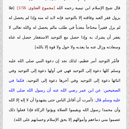
قال شيخ الإسلام ابن تيمية رحمه الله
[مجموع الفتاوى: 1/56]:
[فلا
يزول فقر العبد وفاقته إلا بالتوحيد فإنه لابد له منه وإذا لم يحصل له
لم يزل فقيراً محتاجاً معذباً في طلب مالم يحصل له والله تعالى لا
يغفر أن يشرك به وإذا حصل مع التوحيد الاستغفار حصل له غناه
وسعادته وزال عنه ما يعذبه ولا حول ولا قوة إلا بالله].
فأمْر التوحيد أمر عظيم، لذلك نجد إن دعوة النبي صلى الله عليه
وسلم كلها دعوة إلى التوحيد فهي في أولها دعوة إلى التوحيد وفي
اثنائها دعوة إلى التوحيد وفي آخرها دعوة إلى التوحيد،
فكما في
الصحيحين: عن ابن عمر رضي الله عنه أن رسول الله صلى الله
عليه وسلم قال:
(أمرت أن أقاتل الناس حتى يشهدوا أن لا إله إلا الله
وأن محمدا رسول الله ويقيموا الصلاة ويؤتوا الزكاة فإذا فعلوا ذلك
عصموا مني دماءهم وأموالهم إلا بحق الإسلام وحسابهم على الله).