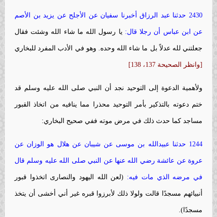
2430 حدثنا عبد الرزاق أخبرنا سفيان عن الأجلح عن يزيد بن الأصم
عن ابن عباس أن رجلا قال:
يا رسول الله ما شاء الله وشئت فقال
جعلتني لله عدلاً بل ما شاء الله وحده. وهو في الأدب المفرد للبخاري
[وانظر الصحيحة 137، 138]
ولأهمية الدعوة إلى التوحيد نجد أن النبي صلى الله عليه وسلم قد
ختم دعوته بالتذكير بأمر التوحيد محذرا مما ينافيه من اتخاذ القبور
مساجد كما حدث ذلك في مرض موته ففي صحيح البخاري:
1244 حدثنا عبيدالله بن موسى عن شيبان عن هلال هو الوزان عن
عروة عن عائشة رضي الله عنها عن النبي صلى الله عليه وسلم قال
في مرضه الذي مات فيه:
(لعن الله اليهود والنصارى اتخذوا قبور
أنبيائهم مسجدًا قالت ولولا ذلك لأبرزوا قبره غير أني أخشى أن يتخذ
مسجدًا).