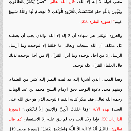
معنى قولنا لا إله إلا الله،
قال الله تعالى:
“فَمَنْ يَكْفُرْ بِالطَّاغُوتِ
وَيُؤْمِن بِاللّهِ فَقَدِ اسْتَمْسَكَ بِالْعُرْوَةِ الْوُثْقَىَ لاَ انفِصَامَ لَهَا وَاللّهُ سَمِيعٌ
عَلِيم
” [سورة البقرة:256].
والعروة الوثقى هي شهادة أن لا إله إلا الله. والذي يجب أن يعتقده
كل مكلف أن الله سبحانه وتعالى ما خلقنا إلا لتوحيده وما أرسل
الرسل إلا من أجل توحيده وما أنزل القرآن إلا من أجل توحيده لذلك
قال العلماء القرآن كله توحيد.
وهذا المعنى الذي أشرنا إليه قد لفت النظر إليه كثير من العلماء.
ومنهم مجدد دعوة التوحيد بحق الإمام الشيخ محمد بن عبد الوهاب
رحمه الله تعالى فقد صدّر كتابه القيم (التوحيد الذي هو حق الله على
العبيد)
بهذه الآية
“وَمَا خَلَقْتُ الْجِنَّ وَالإِنسَ إِلاَّ لِيَعْبُدُون”
[سورة
الذاريات:56].
فإذا وحَّد العبد ربَه لم يبق عليه إلا الاستغفار،
كما قال
تعالى:
“فَاعْلَمْ أَنَّهُ لاَ إِلَهَ إِلاَّ اللَّهُ وَاسْتَغْفِرْ لِذَنبِكَ” [سورة محمد:19].