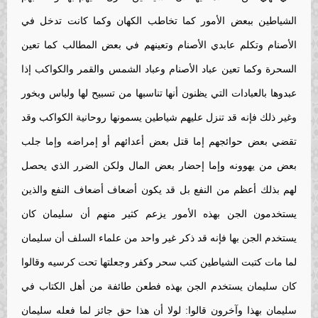
الشياطين ببعض الأمور كما تخاطب الكهان وكما كانت تدخل في
الأصنام وتكلم عابدي الأصنام وتعينهم في بعض المطالب كما تعين
السحرة وكما تعين عباد الأصنام وعباد الشمس والقمر والكواكب إذا
عبدوها بالعبادات التي يظنون أنها تناسبها من تسبيح لها ولباس وبخور
وغير ذلك فإنه قد تنزل عليهم شياطين يسمونها روحانية الكواكب وقد
تقضي بعض حوائجهم إما قتل بعض أعدائهم أو إمراضه وإما جلب
بعض من يهوونه وإما إحضار بعض المال ولكن الضرر الذي يحصل
لهم بذلك أعظم من النفع بل قد يكون أضعاف أضعاف النفع والذين
يستخدمون الجن بهذه الأمور يزعم كثير منهم أن سليمان كان
يستخدم الجن بها فإنه قد ذكر غير واحد من علماء السلف أن سليمان
لما مات كتبت الشياطين كتب سحر وكفر وجعلتها تحت كرسيه وقالوا
كان سليمان يستخدم الجن بهذه فطعن طائفة من أهل الكتاب في
سليمان بهذا وآخرون قالوا: لولا أن هذا حق جائز لما فعله سليمان