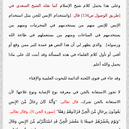
وعلى هذا يحمل كلام شيخ الإسلام
كما نقله الشيخ السعدي في
[طريق الوصول:ص134] قال:
[واستخدام الإنس للجن مثل استخدام
الإنس للإنس منهم من يستخدمهم في المحرمات ومنهم من
يستخدمهم في المباحات ومنهم من يستعملهم في طاعة الله
ورسوله]. والذي يظهر لي أن هذا النص هو عمدة كثير ممن وقع أو
أفتى أو تأول كلام العلماء في هذه المسألة وقد أبنت لك على ماذا
يحمل والله أعلم .
وقد جاء في فتوى اللجنة الدائمة للبحوث العلمية والإفتاء .
لا تجوز الاستعانة بالجن في معرفة نوع الإصابة ونوع علاجها؛ لأن
الاستعانة بالجن شرك،
قال تعالى:
“وَأَنَّهُ كَانَ رِجَالٌ مِّنَ الإِنسِ
يَعُوذُونَ بِرِجَالٍ مِّنَ الْجِنِّ فَزَادُوهُمْ رَهَقًا”
[سورة الجن:6]،
وقال تعالى:
“وَيَوْمَ يِحْشُرُهُمْ جَمِيعًا يَا مَعْشَرَ الْجِنِّ قَدِ اسْتَكْثَرْتُم مِّنَ الإِنسِ وَقَالَ