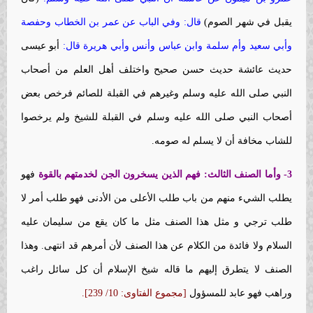
يقبل في شهر الصوم)
قال: وفي الباب عن عمر بن الخطاب وحفصة
وأبي سعيد وأم سلمة وابن عباس وأنس وأبي هريرة قال:
أبو عيسى
حديث عائشة حديث حسن صحيح واختلف أهل العلم من أصحاب
النبي صلى ‏الله عليه‏ وسلم وغيرهم في القبلة للصائم فرخص بعض
أصحاب النبي صلى ‏الله عليه‏ وسلم في القبلة للشيخ ولم يرخصوا
للشاب مخافة أن لا يسلم له صومه.
3- وأما الصنف الثالث
:
فهم الذين يسخرون الجن لخدمتهم بالقوة
فهو
يطلب الشيء منهم من باب طلب الأعلى من الأدنى فهو طلب أمر لا
طلب ترجي و مثل هذا الصنف مثل ما كان يقع من سليمان عليه
السلام ولا فائدة من الكلام عن هذا الصنف لأن أمرهم قد انتهى. وهذا
الصنف لا يتطرق إليهم ما قاله شيخ الإسلام أن كل سائل راغب
وراهب فهو عابد للمسؤول
[مجموع الفتاوى: 10/ 239].