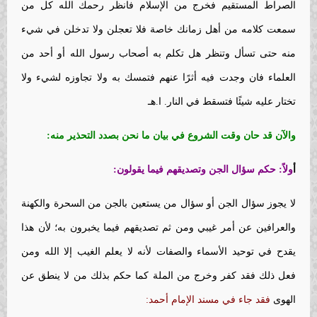
الصراط المستقيم فخرج من الإسلام فانظر رحمك الله كل من
سمعت كلامه من أهل زمانك خاصة فلا تعجلن ولا تدخلن في شيء
منه حتى تسأل وتنظر هل تكلم به أصحاب رسول الله أو أحد من
العلماء فان وجدت فيه أثرًا عنهم فتمسك به ولا تجاوزه لشيء ولا
تختار عليه شيئًا فتسقط في النار. ا.هـ
والآن قد حان وقت الشروع في بيان ما نحن بصدد التحذير منه
:
أ
ولاً: حكم سؤال الجن وتصديقهم فيما يقولون
:
لا يجوز سؤال الجن أو سؤال من يستعين بالجن من السحرة والكهنة
والعرافين عن أمر غيبي ومن ثم تصديقهم فيما يخبرون به؛ لأن هذا
يقدح في توحيد الأسماء والصفات لأنه لا يعلم الغيب إلا الله ومن
فعل ذلك فقد كفر وخرج من الملة كما حكم بذلك من لا ينطق عن
الهوى
فقد جاء في مسند الإمام أحمد: