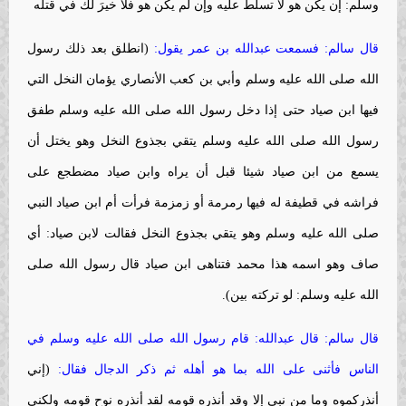
وسلم: إن يكن هو لا تسلّط عليه وإن لم يكن هو فلا خيرَ لك في قتله
قال سالم: فسمعت عبدالله بن عمر يقول:
(انطلق بعد ذلك رسول
الله صلى الله عليه وسلم وأبي بن كعب الأنصاري يؤمان النخل التي
فيها ابن صياد حتى إذا دخل رسول الله صلى الله عليه وسلم طفق
رسول الله صلى الله عليه وسلم يتقي بجذوع النخل وهو يختل أن
يسمع من ابن صياد شيئا قبل أن يراه وابن صياد مضطجع على
فراشه في قطيفة له فيها رمرمة أو زمزمة فرأت أم ابن صياد النبي
صلى الله عليه وسلم وهو يتقي بجذوع النخل فقالت لابن صياد: أي
صاف وهو اسمه هذا محمد فتناهى ابن صياد قال رسول الله صلى
الله عليه وسلم: لو تركته بين).
قال سالم: قال عبدالله: قام رسول الله صلى الله عليه وسلم في
الناس فأثنى على الله بما هو أهله ثم ذكر الدجال فقال:
(إني
أنذركموه وما من نبي إلا وقد أنذره قومه لقد أنذره نوح قومه ولكني