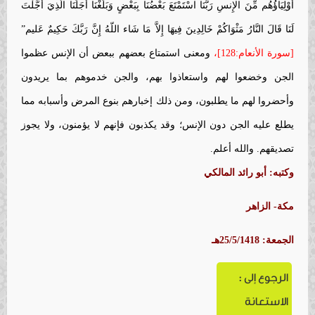
أَوْلِيَاؤُهُم مِّنَ الإِنسِ رَبَّنَا اسْتَمْتَعَ بَعْضُنَا بِبَعْضٍ وَبَلَغْنَا أَجَلَنَا الَّذِيَ أَجَّلْتَ
لَنَا قَالَ النَّارُ مَثْوَاكُمْ خَالِدِينَ فِيهَا إِلاَّ مَا شَاء اللّهُ إِنَّ رَبَّكَ حَكِيمٌ عَليم”
[سورة الأنعام:128]،
ومعنى استمتاع بعضهم ببعض أن الإنس عظموا
الجن وخضعوا لهم واستعاذوا بهم، والجن خدموهم بما يريدون
وأحضروا لهم ما يطلبون، ومن ذلك إخبارهم بنوع المرض وأسبابه مما
يطلع عليه الجن دون الإنس؛ وقد يكذبون فإنهم لا يؤمنون، ولا يجوز
تصديقهم. والله أعلم.
وكتبه: أبو رائد المالكي
مكة- الزاهر
الجمعة: 25/5/1418هـ
الرجوع إلى :
الاستعانة