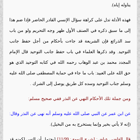
يناوله إياه).
فهذه الأدلة تدل على كراهة سؤال الإنسي القادر الحاضر فإذا ضم هذا
إلى ما سبق ذكره في الصنف الأول ظهر وجه التحريم ولو من باب
سد الذرائع فإن الشريعة قد جاءت بأحكام من أجل حفظ جانب
التوحيد. وقد ذكرها العلماء في باب حفظ جانب التوحيد قال الإمام
المجدد محمد بن عبد الوهاب رحمه الله في كتابه التوحيد الذي هو
حق الله على العبيد: باب ما جاء في حماية المصطفى صلى الله عليه
وسلم جناب التوحيد وسده كل طريق يوصل إلى الشرك .
ومن جملة تلك الأحكام النهي عن النذر ففي صحيح مسلم:
عن ابن عمر عن النبي صلى الله عليه وسلم أنه نهى عن النذر وقال:
(إنه لا يأتي بخير وإنما يستخرج به من البخيل).
قال القاضي عياض: [شرح النووي: 11/99]
[يحتمل أن النهي لكونه قد