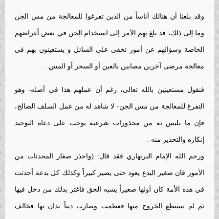
وقد بلغنا أن هنالك أناساً من الذين تفرغوا للمعالجة من مس الجن
وما إلى ذلك، قد بلغ بهم الأمر إلى استخدام الجن في بعض أغراضهم
الخاصة وسؤالهم عن أمور تخفى على السائل و يستعينون بهم في
معالجة مرضى آخرين مصابين بالعين أو السحر أو المس .
فنقول مستعينين بالله تعالى، رغم أن عملهم هذا في أصله- وهو
التفرغ للمعالجة من مس الجن- لا شاهد له من عمل السلف الصالح،
فإن ما تلبس به من محذورات شرعية يوجب على دعاة التوحيد
إنكاره والتحذير منه .
ورحم الله الإمام البربهاري فقد قال: (واحذر صغار المحدثات من
الأمور فان صغير البدع يعود حتى يصير كبيراً وكذلك كل بدعة أحدثت
في هذه الأمة كان أولها صغيراً يشبه الحق فاغتر بذلك من دخل فيها
ثم لم يستطع الخروج منها فعظمت وصارت ديناً يدان بها فخالف