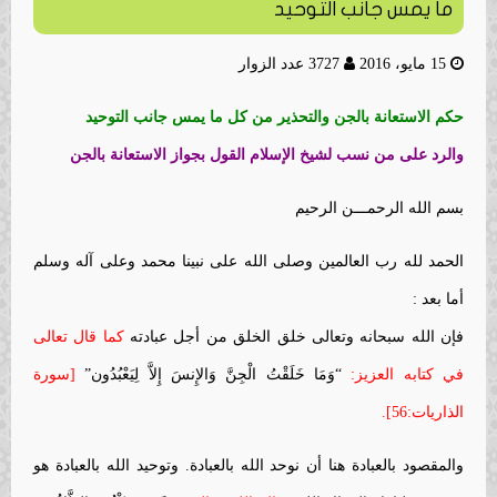
ما يمس جانب التوحيد
15 مايو، 2016
3727 عدد الزوار
حكم الاستعانة بالجن والتحذير من كل ما يمس جانب التوحيد
والرد على من نسب لشيخ الإسلام القول بجواز الاستعانة بالجن
بسم الله الرحمـــن الرحيم
الحمد لله رب العالمين وصلى الله على نبينا محمد وعلى آله وسلم
أما بعد :
فإن الله سبحانه وتعالى خلق الخلق من أجل عبادته
كما قال تعالى
في كتابه العزيز:
“وَمَا خَلَقْتُ الْجِنَّ وَالإِنسَ إِلاَّ لِيَعْبُدُون”
[سورة
الذاريات:56].
والمقصود بالعبادة هنا أن نوحد الله بالعبادة. وتوحيد الله بالعبادة هو