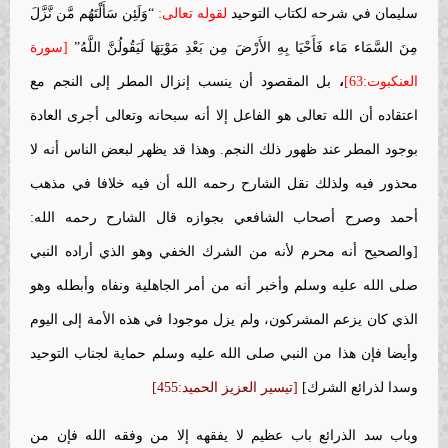
سليمان في شرحه لكتاب التوحيد
لقوله تعالى:
“وَلَئِن سَأَلْتَهُم مَّن نَّزَّلَ
مِنَ السَّمَاء مَاء فَأَحْيَا بِهِ الأَرْضَ مِن بَعْدِ مَوْتِهَا لَيَقُولُنَّ اللَّهُ”
[سورة
العنكبوت:63]
،
بل المقصود أن ينسب إنزال المطر إلى النجم مع
اعتقاده أن الله تعالى هو الفاعل إلا أنه سبحانه وتعالى أجرى العادة
بوجود المطر عند ظهور ذلك النجم. وهذا قد يظهر لبعض الناس أنه لا
محذور فيه ولذلك نقل الشارح رحمه الله أن فيه خلافا في مذهب
أحمد وصرح أصحاب الشافعي بجوازه قال الشارح رحمه الله:
[والصحيح أنه محرم لأنه من الشرك الخفي وهو الذي أراده النبي
صلى الله عليه وسلم وأخبر أنه من أمر الجاهلية ونفاه وأبطله وهو
الذي كان يزعم المشركون، ولم يزل موجودا في هذه الأمة إلى اليوم
وأيضا فإن هذا من النبي صلى الله عليه وسلم حماية لجناب التوحيد
وسدا لذرائع الشرك]
[تيسير العزيز الحميد:455]
وباب سد الذرائع باب عظيم لا يفقهه إلا من وفقه الله فإن من