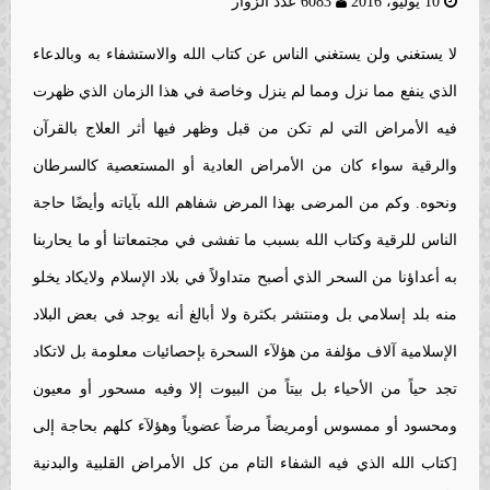
10 يوليو، 2016
6083 عدد الزوار
لا يستغني ولن يستغني الناس عن كتاب الله والاستشفاء به وبالدعاء
الذي ينفع مما نزل ومما لم ينزل وخاصة في هذا الزمان الذي ظهرت
فيه الأمراض التي لم تكن من قبل وظهر فيها أثر العلاج بالقرآن
والرقية سواء كان من الأمراض العادية أو المستعصية كالسرطان
ونحوه. وكم من المرضى بهذا المرض شفاهم الله بآياته وأيضًا حاجة
الناس للرقية وكتاب الله بسبب ما تفشى في مجتمعاتنا أو ما يحاربنا
به أعداؤنا من السحر الذي أصبح متداولاً في بلاد الإسلام ولايكاد يخلو
منه بلد إسلامي بل ومنتشر بكثرة ولا أبالغ أنه يوجد في بعض البلاد
الإسلامية آلاف مؤلفة من هؤلآء السحرة بإحصائيات معلومة بل لاتكاد
تجد حياً من الأحياء بل بيتاً من البيوت إلا وفيه مسحور أو معيون
ومحسود أو ممسوس أومريضاً مرضاً عضوياً وهؤلآء كلهم بحاجة إلى
[كتاب الله الذي فيه الشفاء التام من كل الأمراض القلبية والبدنية