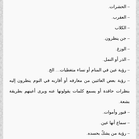
– الحشرات.
– العقرب.
– الكلاب
– جن ينظرون.
– الوزغ.
– الذر أو النمل.
– رؤية عين في المنام أو نساء متغطيات… الخ.
– رؤية بعض العائنين من معارفه أو أقاربه في النوم ينظرون إليه
بنظرات حاقدة أو يسمع كلمات يقولونها عنه ويرى أعينهم بطريقة
بشعة.
– قبور وأموات.
– سماع أنها عين.
– رؤية من يشكّ بحسده.