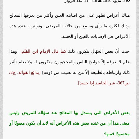
5 مايو، 2016
114418 عدد الزوار
هناك أعراض تظهر على من اصابته العين وأكثر من يعرفها المعالج
وذلك لكثرة ما رأى وسمع من حالات المرضى، وتواترت عنده هذه
الأعراض في الإصابات بالعين أو الحسد.
حيث أنَّ بعض الجهّال ينكرون ذلك
كما قال الإمام ابن القيّم:
[وهذا
علم لا يعرفه إلاّ خواصّ الناس والمحجوبون منكرون له ولا يعلم تأثير
ذلك وارتباطه بالطبيعة إلاّ من له نصيب من ذوقه]
[بدائع الفوائد: ج2/
ص367- شر الحاسد إذا حسد].
بعض الأعراض التي يستدل بها المعالج عند سؤاله للمريض وليس
معنى هذا أن من عنده بعض هذه الأعراض أنه لابد أن يكون معيونًا أو
محسودًا فمنها: