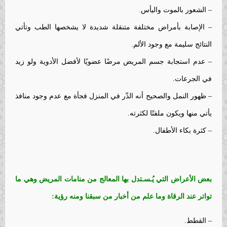
– الشعور بالموت واليأس.
– الإصابة بأمراض مختلفة متنقلة شديدة لا يشخصها الطب وتأتي
النتائج سليمة مع وجود الألم.
– عدم استجابة جسم المريض مرضًا عضويًا لأفضل الأدوية ولو زيد
في الجرعات.
– ظهور النمل والصحيح أنه الذّر في المنزل فجأة مع عدم وجود منافذ
يأتي منها ويكون ملفتًا لكثرته.
– كثرة بكاء الأطفال.
بعض
الأعراض التي
يُـسـتدل
بها المعالج
من منامات
ا
لمريض وهي ما
تواتر عند الرقاة وما علم من أخبار من سبقنا ومنه رؤية:
– القطط.